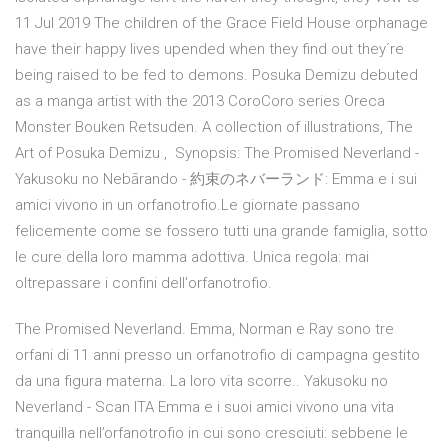
11 Jul 2019 The children of the Grace Field House orphanage
have their happy lives upended when they find out they´re
being raised to be fed to demons. Posuka Demizu debuted
as a manga artist with the 2013 CoroCoro series Oreca
Monster Bouken Retsuden. A collection of illustrations, The
Art of Posuka Demizu , Synopsis: The Promised Neverland -
Yakusoku no Nebārando - 約束のネバーランド: Emma e i sui
amici vivono in un orfanotrofio.Le giornate passano
felicemente come se fossero tutti una grande famiglia, sotto
le cure della loro mamma adottiva. Unica regola: mai
oltrepassare i confini dell'orfanotrofio.
The Promised Neverland. Emma, Norman e Ray sono tre
orfani di 11 anni presso un orfanotrofio di campagna gestito
da una figura materna. La loro vita scorre.. Yakusoku no
Neverland - Scan ITA Emma e i suoi amici vivono una vita
tranquilla nell’orfanotrofio in cui sono cresciuti: sebbene le