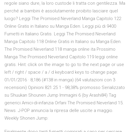
regole siano dure, la loro custode li tratta con gentilezza. Ma
perché ai bambini è assolutamente proibito lasciare quel
luogo? Leggi The Promised Neverland Manga Capitolo 122
Online Gratis in Italiano su Manga Eden. Leggi più di 9400
Fumetti in Italiano Gratis. Leggi The Promised Neverland
Manga Capitolo 118 Online Gratis in Italiano su Manga Eden.
The Promised Neverland 118 manga online ita Prossimo
Manga The Promised Neverland Capitolo 119 leggi online
gratis. Hint: click on the image to go to the next page or use
left / right / space / a / d keyboard keys to change page.
01/01/2016 · 8,186 (#138 in manga) (64 valutazioni con 3
recensioni) Opinioni 821 25 1 - 98,38% promosso Serializzato
su Shuukan Shounen Jump Immagini 6 (by Arashi84) Tag
generici Amici-di-infanzia Orfani The Promised Neverland 15.
News. J-POP annuncia la ripresa delle uscite a maggio.
Weekly Shonen Jump:
Finalmente dopo tanti fumetti comprati a caso per cercare