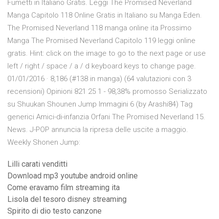
Fumetti in Italiano Gratis. Leggi The Promised Neverland
Manga Capitolo 118 Online Gratis in Italiano su Manga Eden.
The Promised Neverland 118 manga online ita Prossimo
Manga The Promised Neverland Capitolo 119 leggi online
gratis. Hint: click on the image to go to the next page or use
left / right / space / a / d keyboard keys to change page.
01/01/2016 · 8,186 (#138 in manga) (64 valutazioni con 3
recensioni) Opinioni 821 25 1 - 98,38% promosso Serializzato
su Shuukan Shounen Jump Immagini 6 (by Arashi84) Tag
generici Amici-di-infanzia Orfani The Promised Neverland 15.
News. J-POP annuncia la ripresa delle uscite a maggio.
Weekly Shonen Jump:
Lilli carati venditti
Download mp3 youtube android online
Come eravamo film streaming ita
Lisola del tesoro disney streaming
Spirito di dio testo canzone