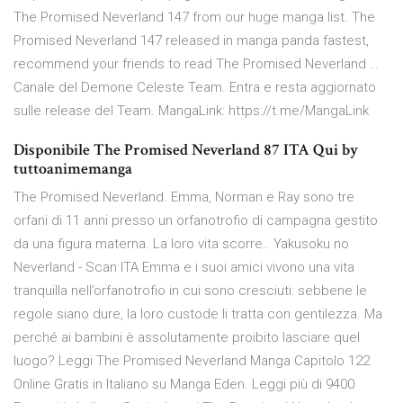
The Promised Neverland 147 from our huge manga list. The
Promised Neverland 147 released in manga panda fastest,
recommend your friends to read The Promised Neverland …
Canale del Demone Celeste Team. Entra e resta aggiornato
sulle release del Team. MangaLink: https://t.me/MangaLink
Disponibile The Promised Neverland 87 ITA Qui by
tuttoanimemanga
The Promised Neverland. Emma, Norman e Ray sono tre
orfani di 11 anni presso un orfanotrofio di campagna gestito
da una figura materna. La loro vita scorre.. Yakusoku no
Neverland - Scan ITA Emma e i suoi amici vivono una vita
tranquilla nell’orfanotrofio in cui sono cresciuti: sebbene le
regole siano dure, la loro custode li tratta con gentilezza. Ma
perché ai bambini è assolutamente proibito lasciare quel
luogo? Leggi The Promised Neverland Manga Capitolo 122
Online Gratis in Italiano su Manga Eden. Leggi più di 9400