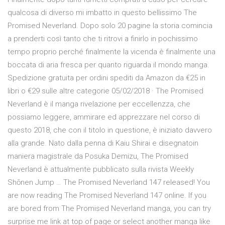
qualcosa di diverso mi imbatto in questo bellissimo The
Promised Neverland. Dopo solo 20 pagine la storia comincia
a prenderti così tanto che ti ritrovi a finirlo in pochissimo
tempo proprio perché finalmente la vicenda è finalmente una
boccata di aria fresca per quanto riguarda il mondo manga.
Spedizione gratuita per ordini spediti da Amazon da €25 in
libri o €29 sulle altre categorie 05/02/2018 · The Promised
Neverland è il manga rivelazione per eccellenzza, che
possiamo leggere, ammirare ed apprezzare nel corso di
questo 2018, che con il titolo in questione, è iniziato davvero
alla grande. Nato dalla penna di Kaiu Shirai e disegnatoin
maniera magistrale da Posuka Demizu, The Promised
Neverland è attualmente pubblicato sulla rivista Weekly
Shōnen Jump … The Promised Neverland 147 released! You
are now reading The Promised Neverland 147 online. If you
are bored from The Promised Neverland manga, you can try
surprise me link at top of page or select another manga like