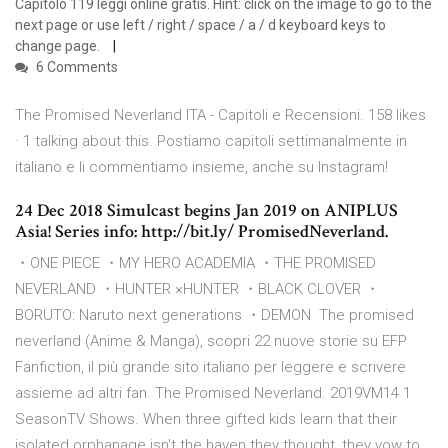
Capitolo 119 leggi online gratis. Hint: click on the image to go to the
next page or use left / right / space / a / d keyboard keys to
change page.
6 Comments
The Promised Neverland ITA - Capitoli e Recensioni. 158 likes
· 1 talking about this. Postiamo capitoli settimanalmente in
italiano e li commentiamo insieme, anche su Instagram!
24 Dec 2018 Simulcast begins Jan 2019 on ANIPLUS
Asia! Series info: http://bit.ly/ PromisedNeverland.
・ONE PIECE ・MY HERO ACADEMIA ・THE PROMISED
NEVERLAND ・HUNTER ×HUNTER ・BLACK CLOVER ・
BORUTO: Naruto next generations ・DEMON The promised
neverland (Anime & Manga), scopri 22 nuove storie su EFP
Fanfiction, il più grande sito italiano per leggere e scrivere
assieme ad altri fan. The Promised Neverland. 2019VM14 1
SeasonTV Shows. When three gifted kids learn that their
isolated orphanage isn't the haven they thought, they vow to